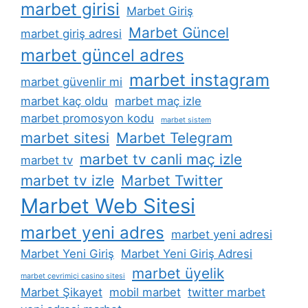
marbet girisi
Marbet Giriş
Marbet Güncel
marbet giriş adresi
marbet güncel adres
marbet instagram
marbet güvenlir mi
marbet kaç oldu
marbet maç izle
marbet promosyon kodu
marbet sistem
marbet sitesi
Marbet Telegram
marbet tv canli maç izle
marbet tv
marbet tv izle
Marbet Twitter
Marbet Web Sitesi
marbet yeni adres
marbet yeni adresi
Marbet Yeni Giriş
Marbet Yeni Giriş Adresi
marbet üyelik
marbet çevrimiçi casino sitesi
Marbet Şikayet
mobil marbet
twitter marbet