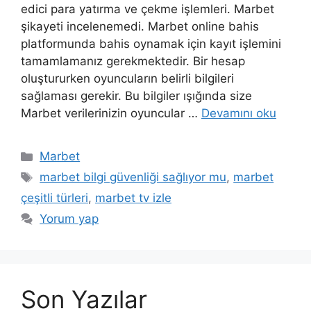
edici para yatırma ve çekme işlemleri. Marbet
şikayeti incelenemedi. Marbet online bahis
platformunda bahis oynamak için kayıt işlemini
tamamlamanız gerekmektedir. Bir hesap
oluştururken oyuncuların belirli bilgileri
sağlaması gerekir. Bu bilgiler ışığında size
Marbet verilerinizin oyuncular …
Devamını oku
Kategoriler
Marbet
Etiketler
marbet bilgi güvenliği sağlıyor mu
,
marbet
çeşitli türleri
,
marbet tv izle
Yorum yap
Son Yazılar