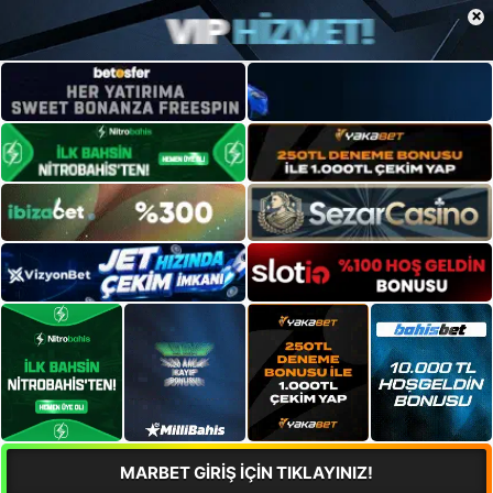
×
MARBET GİRİŞ İÇİN TIKLAYINIZ!