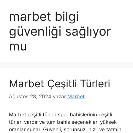
marbet bilgi
güvenliği sağlıyor
mu
Marbet Çeşitli Türleri
Ağustos 28, 2024
yazar
Marbet
Marbet çeşitli türleri spor bahislerinin çeşitli
türleri vardır ve tüm bahis seçenekleri yüksek
oranlar sunar. Güvenli, sorunsuz, hızlı ve tatmin