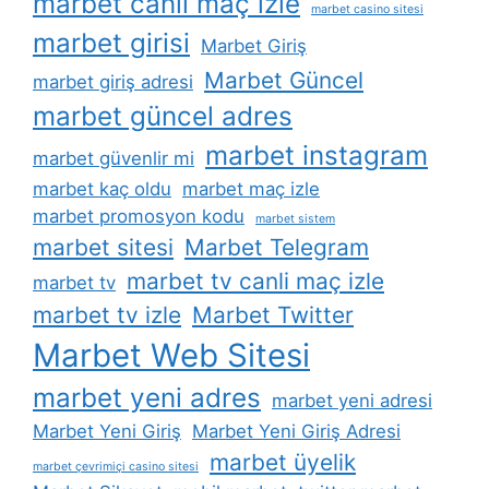
marbet canli maç izle
marbet casino sitesi
marbet girisi
Marbet Giriş
Marbet Güncel
marbet giriş adresi
marbet güncel adres
marbet instagram
marbet güvenlir mi
marbet kaç oldu
marbet maç izle
marbet promosyon kodu
marbet sistem
marbet sitesi
Marbet Telegram
marbet tv canli maç izle
marbet tv
marbet tv izle
Marbet Twitter
Marbet Web Sitesi
marbet yeni adres
marbet yeni adresi
Marbet Yeni Giriş
Marbet Yeni Giriş Adresi
marbet üyelik
marbet çevrimiçi casino sitesi