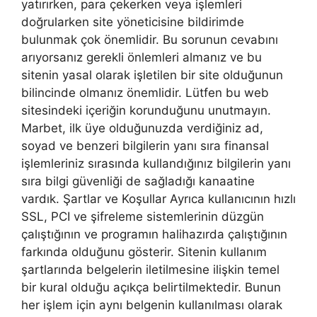
yatırırken, para çekerken veya işlemleri
doğrularken site yöneticisine bildirimde
bulunmak çok önemlidir. Bu sorunun cevabını
arıyorsanız gerekli önlemleri almanız ve bu
sitenin yasal olarak işletilen bir site olduğunun
bilincinde olmanız önemlidir. Lütfen bu web
sitesindeki içeriğin korunduğunu unutmayın.
Marbet, ilk üye olduğunuzda verdiğiniz ad,
soyad ve benzeri bilgilerin yanı sıra finansal
işlemleriniz sırasında kullandığınız bilgilerin yanı
sıra bilgi güvenliği de sağladığı kanaatine
vardık. Şartlar ve Koşullar Ayrıca kullanıcının hızlı
SSL, PCI ve şifreleme sistemlerinin düzgün
çalıştığının ve programın halihazırda çalıştığının
farkında olduğunu gösterir. Sitenin kullanım
şartlarında belgelerin iletilmesine ilişkin temel
bir kural olduğu açıkça belirtilmektedir. Bunun
her işlem için aynı belgenin kullanılması olarak