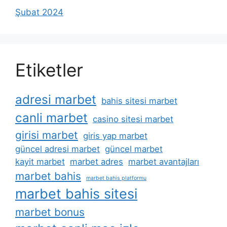
Şubat 2024
Etiketler
adresi marbet
bahis sitesi marbet
canli marbet
casino sitesi marbet
girisi marbet
giris yap marbet
güncel adresi marbet
güncel marbet
kayit marbet
marbet adres
marbet avantajları
marbet bahis
marbet bahis platformu
marbet bahis sitesi
marbet bonus