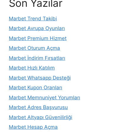
Son Yazılar
Marbet Trend Takibi
Marbet Avrupa Oyunları
Marbet Premium Hizmet
Marbet Oturum Açma
Marbet İndirim Fırsatları
Marbet Hızlı Katılım
Marbet Whatsapp Desteği
Marbet Kupon Oranları
Marbet Memnuniyet Yorumları
Marbet Adres Başvurusu
Marbet Altyapı Güvenilirliği
Marbet Hesap Açma