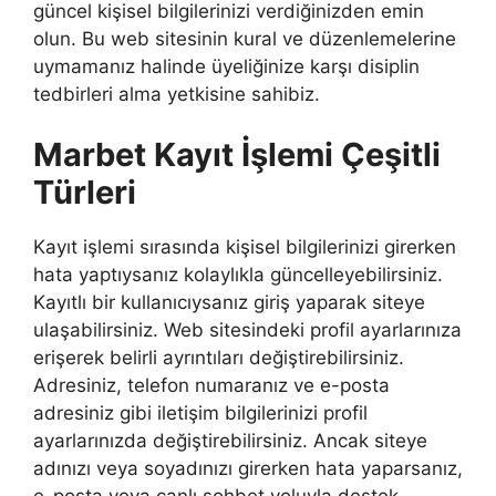
güncel kişisel bilgilerinizi verdiğinizden emin
olun. Bu web sitesinin kural ve düzenlemelerine
uymamanız halinde üyeliğinize karşı disiplin
tedbirleri alma yetkisine sahibiz.
Marbet Kayıt İşlemi Çeşitli
Türleri
Kayıt işlemi sırasında kişisel bilgilerinizi girerken
hata yaptıysanız kolaylıkla güncelleyebilirsiniz.
Kayıtlı bir kullanıcıysanız giriş yaparak siteye
ulaşabilirsiniz. Web sitesindeki profil ayarlarınıza
erişerek belirli ayrıntıları değiştirebilirsiniz.
Adresiniz, telefon numaranız ve e-posta
adresiniz gibi iletişim bilgilerinizi profil
ayarlarınızda değiştirebilirsiniz. Ancak siteye
adınızı veya soyadınızı girerken hata yaparsanız,