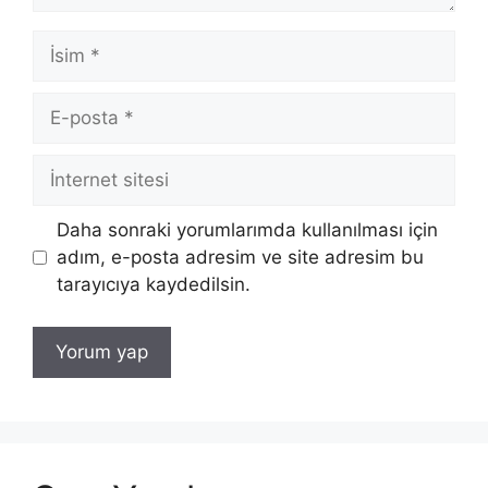
İsim
E-
posta
İnternet
sitesi
Daha sonraki yorumlarımda kullanılması için
adım, e-posta adresim ve site adresim bu
tarayıcıya kaydedilsin.