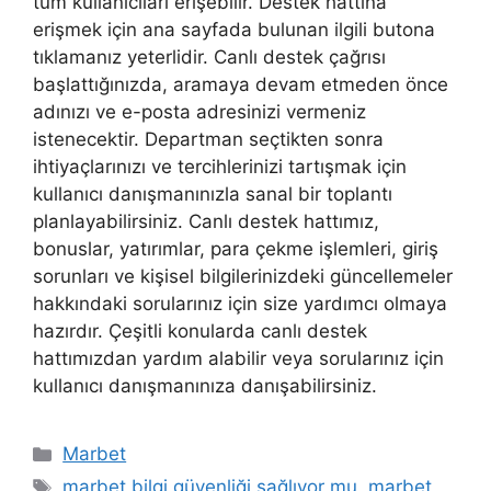
tüm kullanıcıları erişebilir. Destek hattına
erişmek için ana sayfada bulunan ilgili butona
tıklamanız yeterlidir. Canlı destek çağrısı
başlattığınızda, aramaya devam etmeden önce
adınızı ve e-posta adresinizi vermeniz
istenecektir. Departman seçtikten sonra
ihtiyaçlarınızı ve tercihlerinizi tartışmak için
kullanıcı danışmanınızla sanal bir toplantı
planlayabilirsiniz. Canlı destek hattımız,
bonuslar, yatırımlar, para çekme işlemleri, giriş
sorunları ve kişisel bilgilerinizdeki güncellemeler
hakkındaki sorularınız için size yardımcı olmaya
hazırdır. Çeşitli konularda canlı destek
hattımızdan yardım alabilir veya sorularınız için
kullanıcı danışmanınıza danışabilirsiniz.
Kategoriler
Marbet
Etiketler
marbet bilgi güvenliği sağlıyor mu
,
marbet