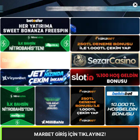
×
MARBET GİRİŞ İÇİN TIKLAYINIZ!