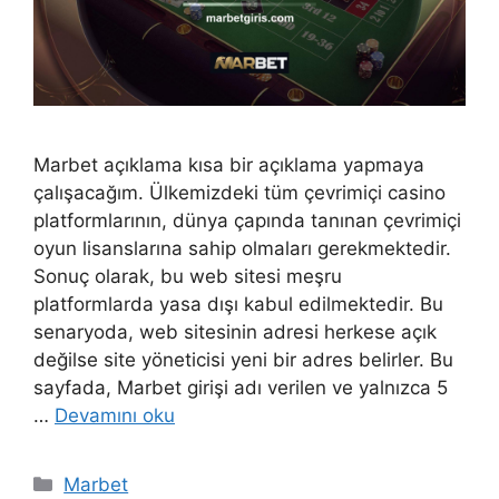
Marbet açıklama kısa bir açıklama yapmaya
çalışacağım. Ülkemizdeki tüm çevrimiçi casino
platformlarının, dünya çapında tanınan çevrimiçi
oyun lisanslarına sahip olmaları gerekmektedir.
Sonuç olarak, bu web sitesi meşru
platformlarda yasa dışı kabul edilmektedir. Bu
senaryoda, web sitesinin adresi herkese açık
değilse site yöneticisi yeni bir adres belirler. Bu
sayfada, Marbet girişi adı verilen ve yalnızca 5
…
Devamını oku
Kategoriler
Marbet