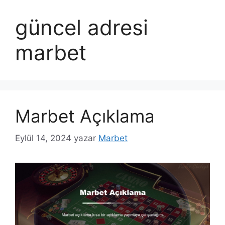
güncel adresi
marbet
Marbet Açıklama
Eylül 14, 2024
yazar
Marbet