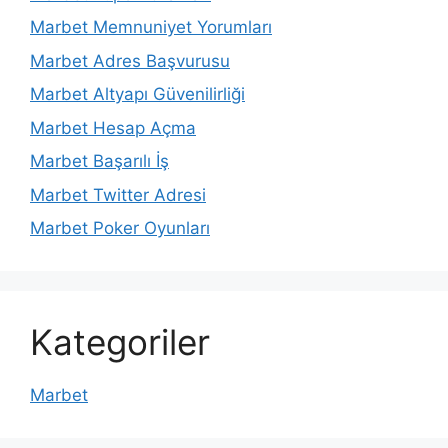
Marbet Memnuniyet Yorumları
Marbet Adres Başvurusu
Marbet Altyapı Güvenilirliği
Marbet Hesap Açma
Marbet Başarılı İş
Marbet Twitter Adresi
Marbet Poker Oyunları
Kategoriler
Marbet