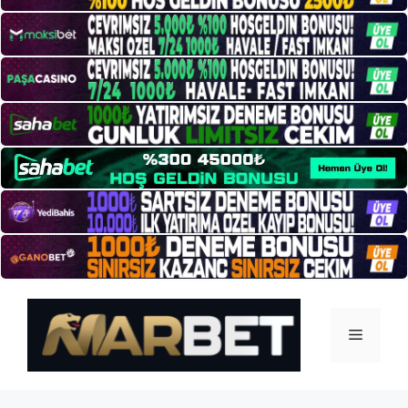
İçeriğe
atla
Menü