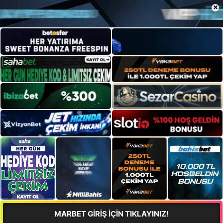
×
MARBET GİRİŞ İÇİN TIKLAYINIZ!