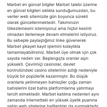
Marbet en güncel bilgiler Marbet talebi üzerine
en güncel bilgileri sıklıkla sunduğumuzdan, bu
veriler web sitemizde gün boyunca sürekli
olarak güncellenmektedir. Takımınızın
tökezlemesini istemiyoruz ama hiçbir kesinti
olmadan ilerlemeye devam etmelerini istiyoruz.
Bu sebeple paylaştığımız linke güvenerek
Marbet şikayet kayıt işlemini kolaylıkla
tamamlayabilirsiniz. Marbet üye olmak için çok
sayıda neden var. Başlangıçta oranlar aşırı
yüksekti. Çevrimiçi casinolar, devlet
kontrolündeki casino sitelerinin azlığı nedeniyle
büyük bir popülerlik kazanmıştır. Bu düşük
oranlarla yetinmeyen bahisçiler çoğu zaman
bahislerini özel bahis platformlarına yatırmayı
tercih etmektedir. Marbet katılma nedenleri aynı
zamanda internetteki en yüksek üyelik puanına
sahip web sitelerine bağlantılar da sunmaktadır.