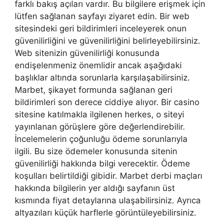
farklı bakış açıları vardır. Bu bilgilere erişmek için
lütfen sağlanan sayfayı ziyaret edin. Bir web
sitesindeki geri bildirimleri inceleyerek onun
güvenilirliğini ve güvenilirliğini belirleyebilirsiniz.
Web sitenizin güvenilirliği konusunda
endişelenmeniz önemlidir ancak aşağıdaki
başlıklar altında sorunlarla karşılaşabilirsiniz.
Marbet, şikayet formunda sağlanan geri
bildirimleri son derece ciddiye alıyor. Bir casino
sitesine katılmakla ilgilenen herkes, o siteyi
yayınlanan görüşlere göre değerlendirebilir.
İncelemelerin çoğunluğu ödeme sorunlarıyla
ilgili. Bu size ödemeler konusunda sitenin
güvenilirliği hakkında bilgi verecektir. Ödeme
koşulları belirtildiği gibidir. Marbet derbi maçları
hakkında bilgilerin yer aldığı sayfanın üst
kısmında fiyat detaylarına ulaşabilirsiniz. Ayrıca
altyazıları küçük harflerle görüntüleyebilirsiniz.