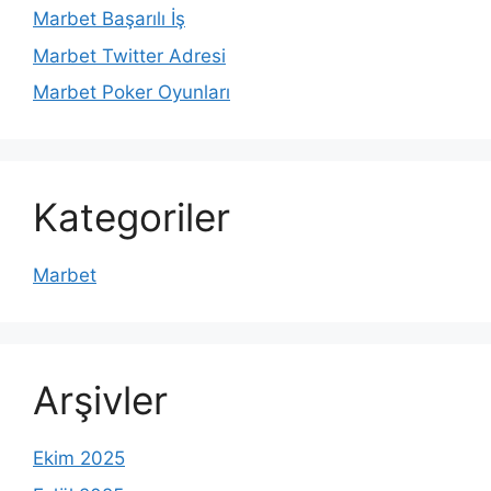
Marbet Başarılı İş
Marbet Twitter Adresi
Marbet Poker Oyunları
Kategoriler
Marbet
Arşivler
Ekim 2025