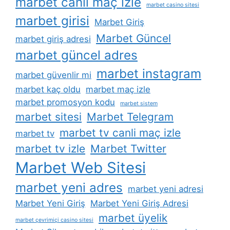
marbet canli maç izle
marbet casino sitesi
marbet girisi
Marbet Giriş
Marbet Güncel
marbet giriş adresi
marbet güncel adres
marbet instagram
marbet güvenlir mi
marbet kaç oldu
marbet maç izle
marbet promosyon kodu
marbet sistem
marbet sitesi
Marbet Telegram
marbet tv canli maç izle
marbet tv
marbet tv izle
Marbet Twitter
Marbet Web Sitesi
marbet yeni adres
marbet yeni adresi
Marbet Yeni Giriş
Marbet Yeni Giriş Adresi
marbet üyelik
marbet çevrimiçi casino sitesi