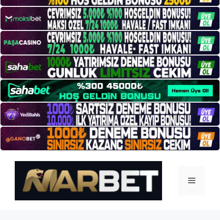
İçeriğe
atla
Menü