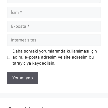
İsim
E-
posta
İnternet
sitesi
Daha sonraki yorumlarımda kullanılması için
adım, e-posta adresim ve site adresim bu
tarayıcıya kaydedilsin.