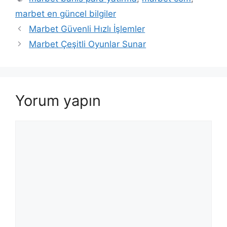
marbet en güncel bilgiler
Marbet Güvenli Hızlı İşlemler
Marbet Çeşitli Oyunlar Sunar
Yorum yapın
Yorum