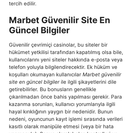
tercih edilir.
Marbet Güvenilir Site En
Güncel Bilgiler
Güvenilir çevrimiçi casinolar, bu siteler bir
hükümet yetkilisi tarafından kapatılmış olsa bile,
kullanıcılarını yeni siteler hakkında e-posta veya
telefon yoluyla bilgilendirecektir. Ek hüküm ve
koşulları okumayan kullanıcılar
Marbet güvenilir
site en güncel bilgiler
ile ilgili şikayetlerini dile
getirebilirler. Bu bonusların genellikle
çıkarılmadan önce bahis yapılması gerekir. Para
kazanma sorunları, kullanıcı yorumlarıyla ilgili
hayal kırıklığının yaygın bir nedenidir. Bunun
nedeni, oyuncunun kayıt işlemi sırasında verileri
kasıtlı olarak manipüle etmesi (veya bir hata