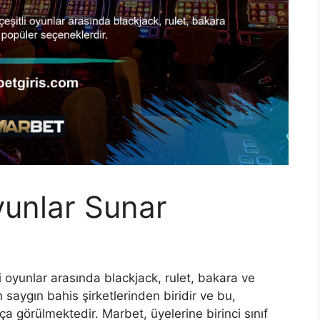
yunlar Sunar
i oyunlar arasında blackjack, rulet, bakara ve
saygın bahis şirketlerinden biridir ve bu,
ça görülmektedir. Marbet, üyelerine birinci sınıf