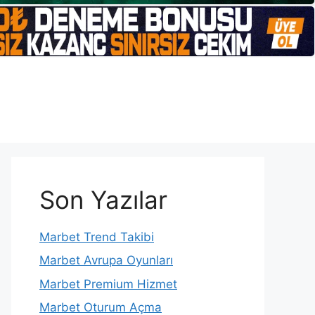
Son Yazılar
Marbet Trend Takibi
Marbet Avrupa Oyunları
Marbet Premium Hizmet
Marbet Oturum Açma