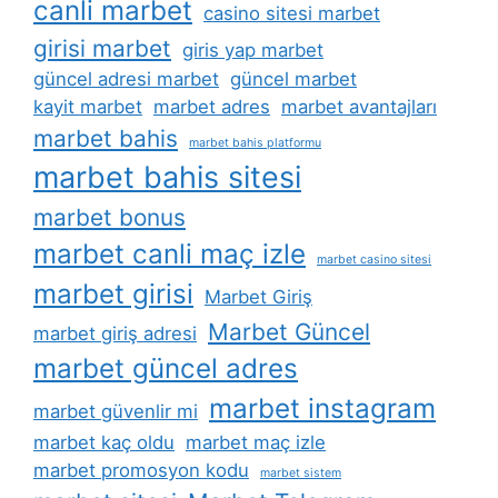
canli marbet
casino sitesi marbet
girisi marbet
giris yap marbet
güncel adresi marbet
güncel marbet
kayit marbet
marbet adres
marbet avantajları
marbet bahis
marbet bahis platformu
marbet bahis sitesi
marbet bonus
marbet canli maç izle
marbet casino sitesi
marbet girisi
Marbet Giriş
Marbet Güncel
marbet giriş adresi
marbet güncel adres
marbet instagram
marbet güvenlir mi
marbet kaç oldu
marbet maç izle
marbet promosyon kodu
marbet sistem