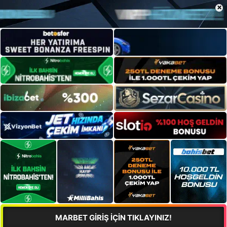
×
MARBET GİRİŞ İÇİN TIKLAYINIZ!