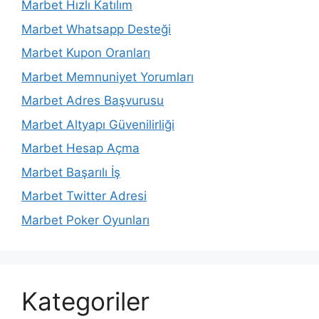
Marbet Hızlı Katılım
Marbet Whatsapp Desteği
Marbet Kupon Oranları
Marbet Memnuniyet Yorumları
Marbet Adres Başvurusu
Marbet Altyapı Güvenilirliği
Marbet Hesap Açma
Marbet Başarılı İş
Marbet Twitter Adresi
Marbet Poker Oyunları
Kategoriler