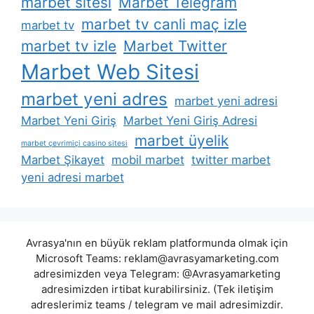
marbet sitesi
Marbet Telegram
marbet tv canli maç izle
marbet tv
marbet tv izle
Marbet Twitter
Marbet Web Sitesi
marbet yeni adres
marbet yeni adresi
Marbet Yeni Giriş
Marbet Yeni Giriş Adresi
marbet üyelik
marbet çevrimiçi casino sitesi
Marbet Şikayet
mobil marbet
twitter marbet
yeni adresi marbet
Avrasya'nın en büyük reklam platformunda olmak için
Microsoft Teams:
reklam@avrasyamarketing.com
adresimizden veya Telegram: @Avrasyamarketing
adresimizden irtibat kurabilirsiniz. (Tek iletişim
adreslerimiz teams / telegram ve mail adresimizdir.