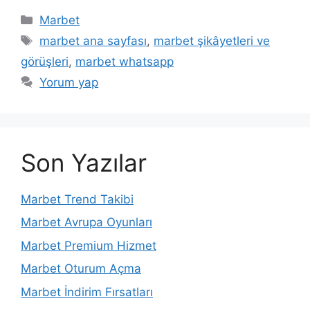
Kategoriler
Marbet
Etiketler
marbet ana sayfası
,
marbet şikâyetleri ve
görüşleri
,
marbet whatsapp
Yorum yap
Son Yazılar
Marbet Trend Takibi
Marbet Avrupa Oyunları
Marbet Premium Hizmet
Marbet Oturum Açma
Marbet İndirim Fırsatları