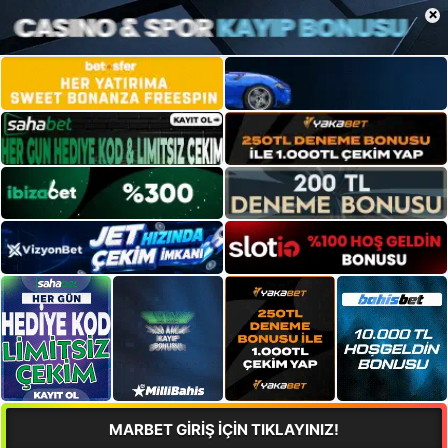
×
MARBET GİRİŞ İÇİN TIKLAYINIZ!