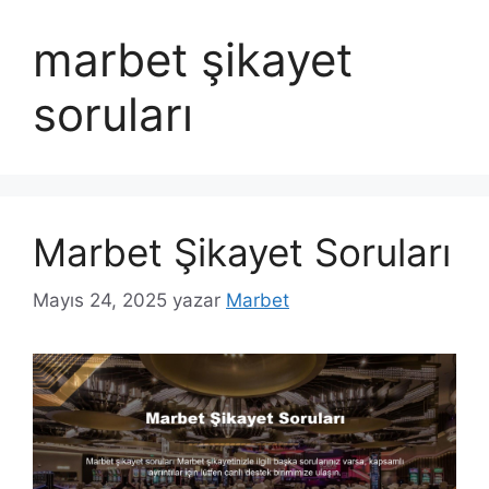
marbet şikayet
soruları
Marbet Şikayet Soruları
Mayıs 24, 2025
yazar
Marbet