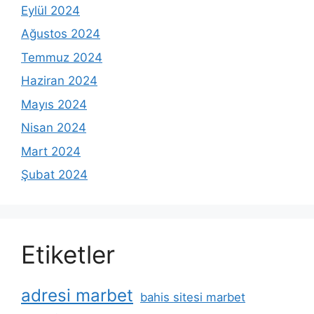
Eylül 2024
Ağustos 2024
Temmuz 2024
Haziran 2024
Mayıs 2024
Nisan 2024
Mart 2024
Şubat 2024
Etiketler
adresi marbet
bahis sitesi marbet