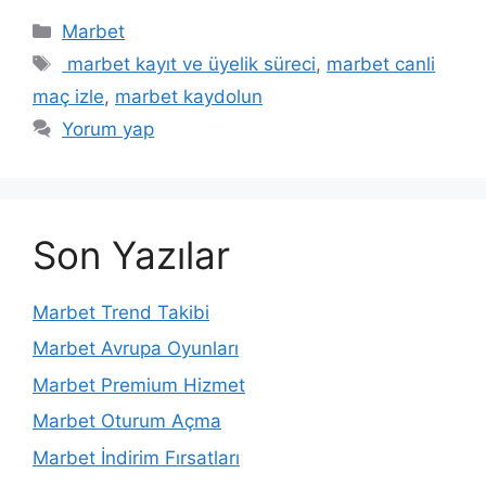
Kategoriler
Marbet
Etiketler
marbet kayıt ve üyelik süreci
,
marbet canli
maç izle
,
marbet kaydolun
Yorum yap
Son Yazılar
Marbet Trend Takibi
Marbet Avrupa Oyunları
Marbet Premium Hizmet
Marbet Oturum Açma
Marbet İndirim Fırsatları