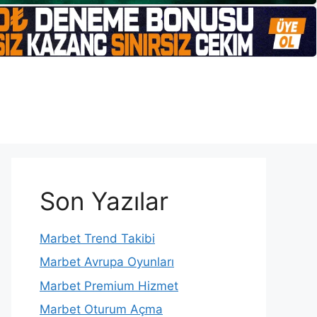
Son Yazılar
Marbet Trend Takibi
Marbet Avrupa Oyunları
Marbet Premium Hizmet
Marbet Oturum Açma