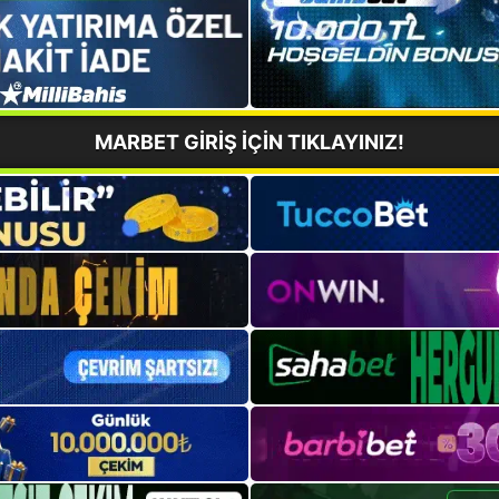
MARBET GİRİŞ İÇİN TIKLAYINIZ!