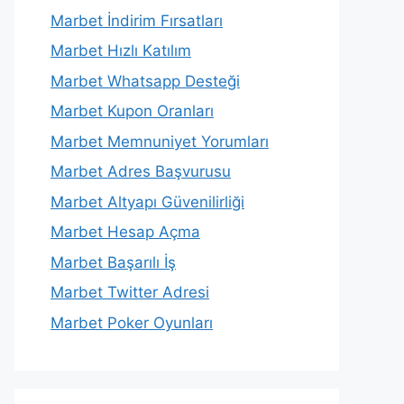
Marbet İndirim Fırsatları
Marbet Hızlı Katılım
Marbet Whatsapp Desteği
Marbet Kupon Oranları
Marbet Memnuniyet Yorumları
Marbet Adres Başvurusu
Marbet Altyapı Güvenilirliği
Marbet Hesap Açma
Marbet Başarılı İş
Marbet Twitter Adresi
Marbet Poker Oyunları