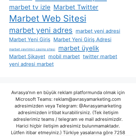
marbet tv izle
Marbet Twitter
Marbet Web Sitesi
marbet yeni adres
marbet yeni adresi
Marbet Yeni Giriş
Marbet Yeni Giriş Adresi
marbet üyelik
marbet çevrimiçi casino sitesi
Marbet Şikayet
mobil marbet
twitter marbet
yeni adresi marbet
Avrasya'nın en büyük reklam platformunda olmak için
Microsoft Teams:
reklam@avrasyamarketing.com
adresimizden veya Telegram: @Avrasyamarketing
adresimizden irtibat kurabilirsiniz. (Tek iletişim
adreslerimiz teams / telegram ve mail adresimizdir.
Harici hiçbir iletişim adresimiz bulunmamaktadır.
Lütfen itibar etmeyiniz.) Türkiye yasalarına göre 7258