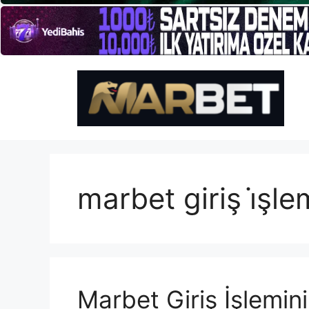
İçeriğe
atla
marbet giriş i̇şle
Marbet Giriş İşlemini