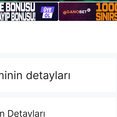
minin detayları
n Detayları