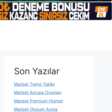
Son Yazılar
Marbet Trend Takibi
Marbet Avrupa Oyunları
Marbet Premium Hizmet
Marbet Oturum Açma