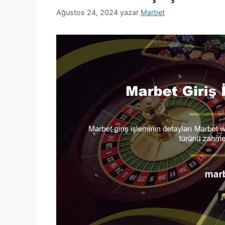
Ağustos 24, 2024
yazar
Marbet