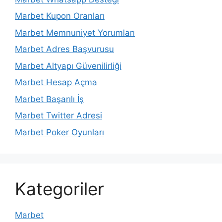
Marbet Kupon Oranları
Marbet Memnuniyet Yorumları
Marbet Adres Başvurusu
Marbet Altyapı Güvenilirliği
Marbet Hesap Açma
Marbet Başarılı İş
Marbet Twitter Adresi
Marbet Poker Oyunları
Kategoriler
Marbet