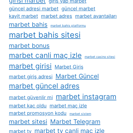
girisi marbet
giris yap marbet
güncel adresi marbet
güncel marbet
kayit marbet
marbet adres
marbet avantajları
marbet bahis
marbet bahis platformu
marbet bahis sitesi
marbet bonus
marbet canli maç izle
marbet casino sitesi
marbet girisi
Marbet Giriş
Marbet Güncel
marbet giriş adresi
marbet güncel adres
marbet instagram
marbet güvenlir mi
marbet kaç oldu
marbet maç izle
marbet promosyon kodu
marbet sistem
marbet sitesi
Marbet Telegram
marbet tv canli maç izle
marbet tv