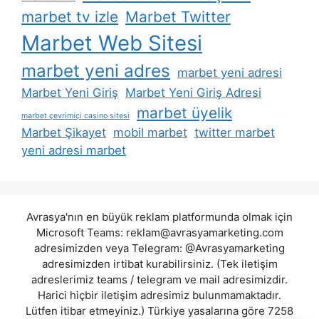
marbet tv izle
Marbet Twitter
Marbet Web Sitesi
marbet yeni adres
marbet yeni adresi
Marbet Yeni Giriş
Marbet Yeni Giriş Adresi
marbet üyelik
marbet çevrimiçi casino sitesi
Marbet Şikayet
mobil marbet
twitter marbet
yeni adresi marbet
Avrasya'nın en büyük reklam platformunda olmak için
Microsoft Teams:
reklam@avrasyamarketing.com
adresimizden veya Telegram: @Avrasyamarketing
adresimizden irtibat kurabilirsiniz. (Tek iletişim
adreslerimiz teams / telegram ve mail adresimizdir.
Harici hiçbir iletişim adresimiz bulunmamaktadır.
Lütfen itibar etmeyiniz.) Türkiye yasalarına göre 7258