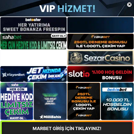
×
MARBET GİRİŞ İÇİN TIKLAYINIZ!