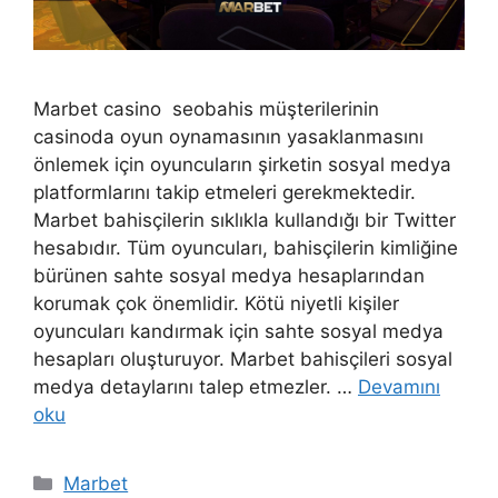
Marbet casino seobahis müşterilerinin
casinoda oyun oynamasının yasaklanmasını
önlemek için oyuncuların şirketin sosyal medya
platformlarını takip etmeleri gerekmektedir.
Marbet bahisçilerin sıklıkla kullandığı bir Twitter
hesabıdır. Tüm oyuncuları, bahisçilerin kimliğine
bürünen sahte sosyal medya hesaplarından
korumak çok önemlidir. Kötü niyetli kişiler
oyuncuları kandırmak için sahte sosyal medya
hesapları oluşturuyor. Marbet bahisçileri sosyal
medya detaylarını talep etmezler. …
Devamını
oku
Kategoriler
Marbet