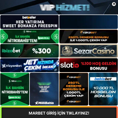
×
MARBET GİRİŞ İÇİN TIKLAYINIZ!