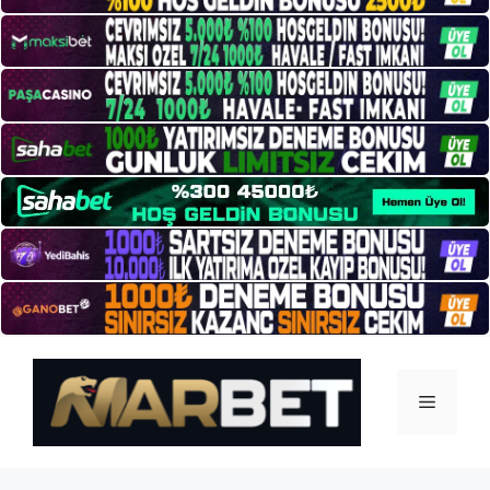
İçeriğe
atla
Menü