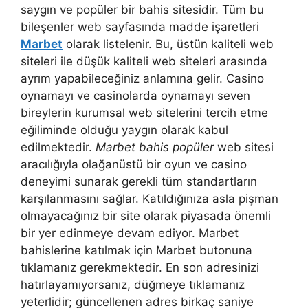
saygın ve popüler bir bahis sitesidir. Tüm bu
bileşenler web sayfasında madde işaretleri
Marbet
olarak listelenir. Bu, üstün kaliteli web
siteleri ile düşük kaliteli web siteleri arasında
ayrım yapabileceğiniz anlamına gelir. Casino
oynamayı ve casinolarda oynamayı seven
bireylerin kurumsal web sitelerini tercih etme
eğiliminde olduğu yaygın olarak kabul
edilmektedir.
Marbet bahis popüler
web sitesi
aracılığıyla olağanüstü bir oyun ve casino
deneyimi sunarak gerekli tüm standartların
karşılanmasını sağlar. Katıldığınıza asla pişman
olmayacağınız bir site olarak piyasada önemli
bir yer edinmeye devam ediyor. Marbet
bahislerine katılmak için Marbet butonuna
tıklamanız gerekmektedir. En son adresinizi
hatırlayamıyorsanız, düğmeye tıklamanız
yeterlidir; güncellenen adres birkaç saniye