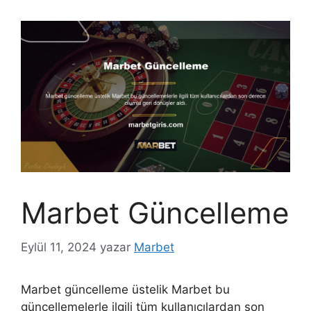
Marbet Güncelleme
Eylül 11, 2024
yazar
Marbet
Marbet güncelleme üstelik Marbet bu
güncellemelerle ilgili tüm kullanıcılardan son