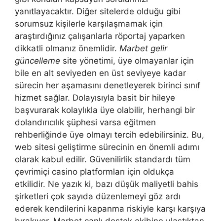
yanıtlayacaktır. Diğer sitelerde olduğu gibi
sorumsuz kişilerle karşılaşmamak için
araştırdığınız çalışanlarla röportaj yaparken
dikkatli olmanız önemlidir.
Marbet gelir
güncelleme
site yönetimi, üye olmayanlar için
bile en alt seviyeden en üst seviyeye kadar
sürecin her aşamasını denetleyerek birinci sınıf
hizmet sağlar. Dolayısıyla basit bir hileye
başvurarak kolaylıkla üye olabilir, herhangi bir
dolandırıcılık şüphesi varsa eğitmen
rehberliğinde üye olmayı tercih edebilirsiniz. Bu,
web sitesi geliştirme sürecinin en önemli adımı
olarak kabul edilir. Güvenilirlik standardı tüm
çevrimiçi casino platformları için oldukça
etkilidir. Ne yazık ki, bazı düşük maliyetli bahis
şirketleri çok sayıda düzenlemeyi göz ardı
ederek kendilerini kapanma riskiyle karşı karşıya
bırakıyor. Marbet canlı destek ekibine ulaştıktan