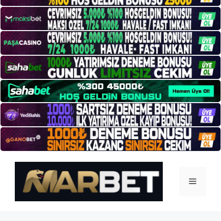
İçeriğe
atla
Menü