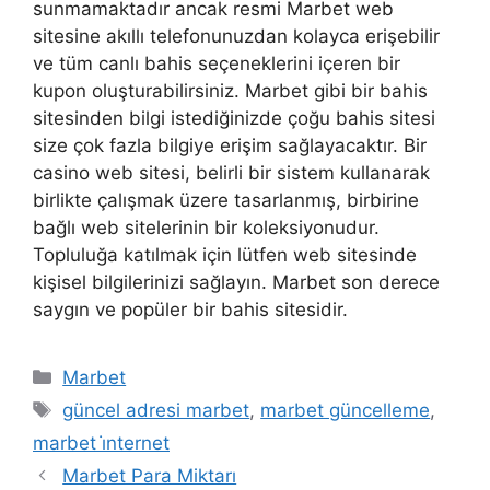
sunmamaktadır ancak resmi Marbet web
sitesine akıllı telefonunuzdan kolayca erişebilir
ve tüm canlı bahis seçeneklerini içeren bir
kupon oluşturabilirsiniz. Marbet gibi bir bahis
sitesinden bilgi istediğinizde çoğu bahis sitesi
size çok fazla bilgiye erişim sağlayacaktır. Bir
casino web sitesi, belirli bir sistem kullanarak
birlikte çalışmak üzere tasarlanmış, birbirine
bağlı web sitelerinin bir koleksiyonudur.
Topluluğa katılmak için lütfen web sitesinde
kişisel bilgilerinizi sağlayın. Marbet son derece
saygın ve popüler bir bahis sitesidir.
Kategoriler
Marbet
Etiketler
güncel adresi marbet
,
marbet güncelleme
,
marbet i̇nternet
Marbet Para Miktarı