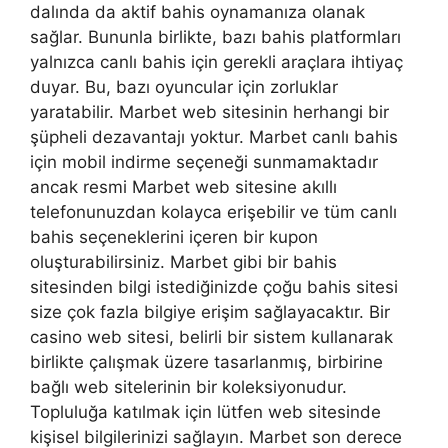
dalında da aktif bahis oynamanıza olanak
sağlar. Bununla birlikte, bazı bahis platformları
yalnızca canlı bahis için gerekli araçlara ihtiyaç
duyar. Bu, bazı oyuncular için zorluklar
yaratabilir. Marbet web sitesinin herhangi bir
şüpheli dezavantajı yoktur. Marbet canlı bahis
için mobil indirme seçeneği sunmamaktadır
ancak resmi Marbet web sitesine akıllı
telefonunuzdan kolayca erişebilir ve tüm canlı
bahis seçeneklerini içeren bir kupon
oluşturabilirsiniz. Marbet gibi bir bahis
sitesinden bilgi istediğinizde çoğu bahis sitesi
size çok fazla bilgiye erişim sağlayacaktır. Bir
casino web sitesi, belirli bir sistem kullanarak
birlikte çalışmak üzere tasarlanmış, birbirine
bağlı web sitelerinin bir koleksiyonudur.
Topluluğa katılmak için lütfen web sitesinde
kişisel bilgilerinizi sağlayın. Marbet son derece