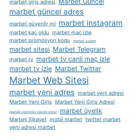
Marbet Güncel
marbet giriş adresi
marbet güncel adres
marbet instagram
marbet güvenlir mi
marbet kaç oldu
marbet maç izle
marbet promosyon kodu
marbet sistem
marbet sitesi
Marbet Telegram
marbet tv canli maç izle
marbet tv
marbet tv izle
Marbet Twitter
Marbet Web Sitesi
marbet yeni adres
marbet yeni adresi
Marbet Yeni Giriş
Marbet Yeni Giriş Adresi
marbet üyelik
marbet çevrimiçi casino sitesi
Marbet Şikayet
mobil marbet
twitter marbet
yeni adresi marbet