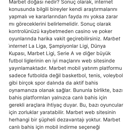
Marbet doğası nedir? Sonuç olarak, internet
konusunda bilgili bireyler kendi araştırmalarını
yapmalı ve kararlarından fayda mı yoksa zarar
mı göreceklerini belirlemelidir. Sonuç olarak
kontrolünüzü kaybetmeden casino ve poker
oyunlarında harika vakit geçirebilirsiniz.
Marbet
i̇nternet
La Liga, Şampiyonlar Ligi, Dünya
Kupası, Marbet Ligi, Serie A ve diğer büyük
futbol liglerinin en iyi maçlarını web sitesinde
yayınlamaktadır. Marbet mobil yatırım platformu
sadece futbolda değil basketbol, ​​tenis, voleybol
gibi birçok spor dalında da aktif bahis
oynamanıza olanak sağlar. Bununla birlikte, bazı
bahis platformları yalnızca canlı bahis için
gerekli araçlara ihtiyaç duyar. Bu, bazı oyuncular
için zorluklar yaratabilir. Marbet web sitesinin
herhangi bir şüpheli dezavantajı yoktur. Marbet
canlı bahis için mobil indirme seçeneği