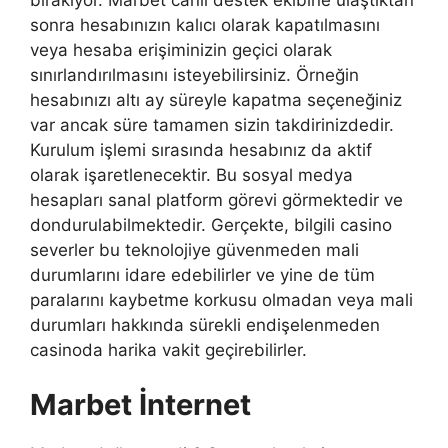
sonra hesabınızın kalıcı olarak kapatılmasını
veya hesaba erişiminizin geçici olarak
sınırlandırılmasını isteyebilirsiniz. Örneğin
hesabınızı altı ay süreyle kapatma seçeneğiniz
var ancak süre tamamen sizin takdirinizdedir.
Kurulum işlemi sırasında hesabınız da aktif
olarak işaretlenecektir. Bu sosyal medya
hesapları sanal platform görevi görmektedir ve
dondurulabilmektedir. Gerçekte, bilgili casino
severler bu teknolojiye güvenmeden mali
durumlarını idare edebilirler ve yine de tüm
paralarını kaybetme korkusu olmadan veya mali
durumları hakkında sürekli endişelenmeden
casinoda harika vakit geçirebilirler.
Marbet İnternet