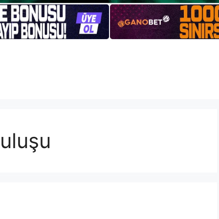
uluşu