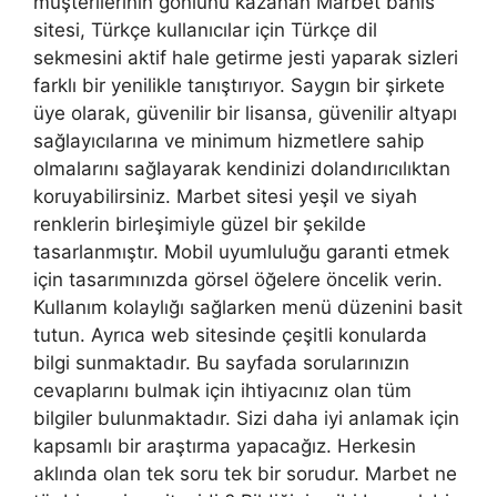
müşterilerinin gönlünü kazanan Marbet bahis
sitesi, Türkçe kullanıcılar için Türkçe dil
sekmesini aktif hale getirme jesti yaparak sizleri
farklı bir yenilikle tanıştırıyor. Saygın bir şirkete
üye olarak, güvenilir bir lisansa, güvenilir altyapı
sağlayıcılarına ve minimum hizmetlere sahip
olmalarını sağlayarak kendinizi dolandırıcılıktan
koruyabilirsiniz. Marbet sitesi yeşil ve siyah
renklerin birleşimiyle güzel bir şekilde
tasarlanmıştır. Mobil uyumluluğu garanti etmek
için tasarımınızda görsel öğelere öncelik verin.
Kullanım kolaylığı sağlarken menü düzenini basit
tutun. Ayrıca web sitesinde çeşitli konularda
bilgi sunmaktadır. Bu sayfada sorularınızın
cevaplarını bulmak için ihtiyacınız olan tüm
bilgiler bulunmaktadır. Sizi daha iyi anlamak için
kapsamlı bir araştırma yapacağız. Herkesin
aklında olan tek soru tek bir sorudur. Marbet ne