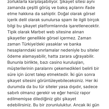
zorluklarla karşılaşabiliyor. Şikayet sitesi aynı
zamanda çeşitli görüş ve bakış açılarını ifade
etme hakkına da sahiptir. Doğal olarak görsel
içerik delil olarak sunulursa spam ile ilgili birçok
bilgi bu şikayet platformlarında işaretlenecektir.
Tipik olarak Marbet web sitesine alınan
şikayetler genellikle görsel içermez. Zaman
zaman Türkiye’deki yasaklar ve banka
hesaplarındaki sınırlamalar nedeniyle bu siteler
ödeme alamayabilir, hatta zarara uğrayabilir.
Bununla birlikte, bazı casino kuruluşları,
müşterilerinin paralarını çekemedikleri belirli bir
süre için ücret talep etmektedir. İki gün sonra
şikayet sitesini görüntüleyebileceksiniz. Her iki
durumda da bu tür siteler yasa dışıdır, sadece
sabırlı olmanız gerekir ve eğer henüz rapor
edilmemişse dilediğiniz gibi şikayet
edebilirsiniz. Bu bir zorunluluktur. Ancak iki gün