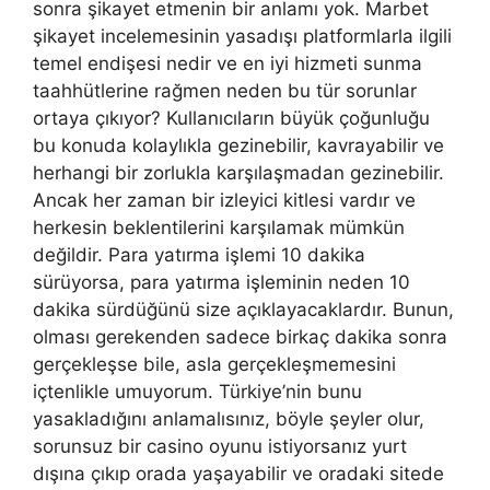
sonra şikayet etmenin bir anlamı yok. Marbet
şikayet incelemesinin yasadışı platformlarla ilgili
temel endişesi nedir ve en iyi hizmeti sunma
taahhütlerine rağmen neden bu tür sorunlar
ortaya çıkıyor? Kullanıcıların büyük çoğunluğu
bu konuda kolaylıkla gezinebilir, kavrayabilir ve
herhangi bir zorlukla karşılaşmadan gezinebilir.
Ancak her zaman bir izleyici kitlesi vardır ve
herkesin beklentilerini karşılamak mümkün
değildir. Para yatırma işlemi 10 dakika
sürüyorsa, para yatırma işleminin neden 10
dakika sürdüğünü size açıklayacaklardır. Bunun,
olması gerekenden sadece birkaç dakika sonra
gerçekleşse bile, asla gerçekleşmemesini
içtenlikle umuyorum. Türkiye’nin bunu
yasakladığını anlamalısınız, böyle şeyler olur,
sorunsuz bir casino oyunu istiyorsanız yurt
dışına çıkıp orada yaşayabilir ve oradaki sitede