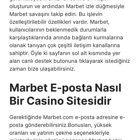
oluşturun ve ardından Marbet izle düğmesiyle
Marbet savaşını takip edin. Bu işlevin
özelleştirilebilir özellikleri vardır. Marbet,
kullanıcılarının beklenmedik durumlarla
karşılaştıklarında anında bağlantı kurmalarına
olanak tanıyan çok çeşitli iletişim kanallarına
sahiptir. Öyle ki sayfanın sol alt kısmında yer
alan canlı destek butonuna tıklayarak istediğiniz
zaman bize ulaşabilirsiniz.
Marbet E-posta Nasıl
Bir Casino Sitesidir
Gerektiğinde Marbet.com e-posta adresine e-
posta gönderebilirsiniz.Bonusları, yüksek
oranları ve yatırım çekme seçenekleriyle