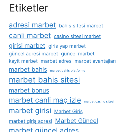
Etiketler
adresi marbet
bahis sitesi marbet
canli marbet
casino sitesi marbet
girisi marbet
giris yap marbet
güncel adresi marbet
güncel marbet
kayit marbet
marbet adres
marbet avantajları
marbet bahis
marbet bahis platformu
marbet bahis sitesi
marbet bonus
marbet canli maç izle
marbet casino sitesi
marbet girisi
Marbet Giriş
Marbet Güncel
marbet giriş adresi
marbet güncel adres