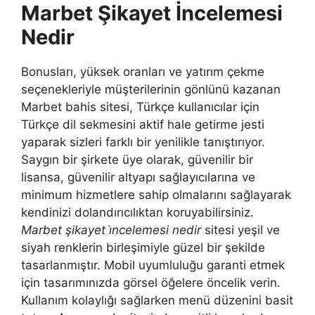
Marbet Şikayet İncelemesi
Nedir
Bonusları, yüksek oranları ve yatırım çekme
seçenekleriyle müşterilerinin gönlünü kazanan
Marbet bahis sitesi, Türkçe kullanıcılar için
Türkçe dil sekmesini aktif hale getirme jesti
yaparak sizleri farklı bir yenilikle tanıştırıyor.
Saygın bir şirkete üye olarak, güvenilir bir
lisansa, güvenilir altyapı sağlayıcılarına ve
minimum hizmetlere sahip olmalarını sağlayarak
kendinizi dolandırıcılıktan koruyabilirsiniz.
Marbet şikayet i̇ncelemesi nedir
sitesi yeşil ve
siyah renklerin birleşimiyle güzel bir şekilde
tasarlanmıştır. Mobil uyumluluğu garanti etmek
için tasarımınızda görsel öğelere öncelik verin.
Kullanım kolaylığı sağlarken menü düzenini basit