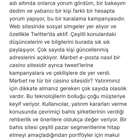
adı altında onlarca yorum gördüm, bir bakayım
dedim ve yabancı bir kişi farklı bir hesapta
yorum yapıyor, bu bir karalama kampanyasıdır.
Web sitesinde sosyal simgeler yer alıyor ve
özellikle Twitter’da aktif. Çeşitli konulardaki
düşüncelerini ve bilgilerini burada sık sık
paylaşıyor. Çok sayıda kişi güncellenmiş
adreslerini açıklıyor.
Marbet e-posta nasıl bir
casino sitesidir
ayrıca tweet’lerine
kampanyalara ve çekilişlere de yer verdi.
Marbet ne tür bir casino sitesidir? Yatırımınız
için dikkate almanız gereken çok sayıda olasılık
vardır. Bu teknolojilerin bolluğu çoğu müşteriye
keyif veriyor. Kullanıcılar, yatırım kararları verme
konusunda çevrimiçi bahis şirketlerinin verdiği
rehberlik ve önerilere oldukça değer veriyor. Bir
bahis sitesi çeşitli pazar segmentlerine hitap
etmeyi amaçladığından portföyler için makul