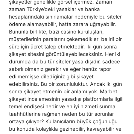
şikayetler genellikle görsel içermez. Zaman
zaman Türkiye’deki yasaklar ve banka
hesaplarındaki sınırlamalar nedeniyle bu siteler
ödeme alamayabilir, hatta zarara uğrayabilir.
Bununla birlikte, bazı casino kuruluşları,
müşterilerinin paralarını çekemedikleri belirli bir
süre için ücret talep etmektedir. İki gün sonra
şikayet sitesini görüntüleyebileceksiniz. Her iki
durumda da bu tür siteler yasa dışıdır, sadece
sabırlı olmanız gerekir ve eğer henüz rapor
edilmemişse dilediğiniz gibi şikayet
edebilirsiniz. Bu bir zorunluluktur. Ancak iki gün
sonra şikayet etmenin bir anlamı yok. Marbet
şikayet incelemesinin yasadışı platformlarla ilgili
temel endişesi nedir ve en iyi hizmeti sunma
taahhütlerine rağmen neden bu tür sorunlar
ortaya çıkıyor? Kullanıcıların büyük çoğunluğu
bu konuda kolaylıkla gezinebilir, kavrayabilir ve