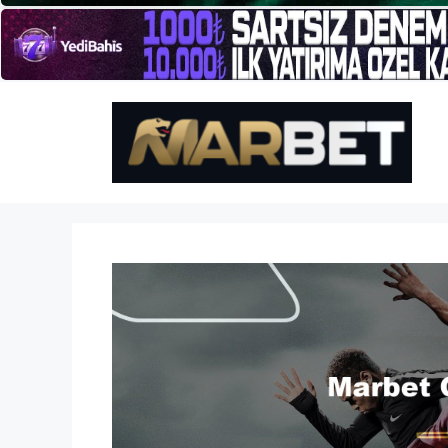
İçeriğe
atla